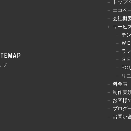
トップ
エコペ
会社概
サービ
テ
Ｗ
ラ
itemap
Ｓ
ップ
PC
リ
料金表
制作実
お客様
ブログ
お問い