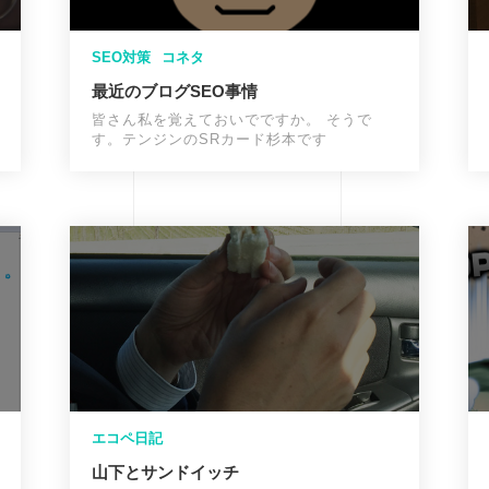
SEO対策
コネタ
最近のブログSEO事情
皆さん私を覚えておいでですか。 そうで
す。テンジンのSRカード杉本です
エコペ日記
山下とサンドイッチ