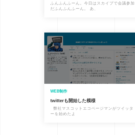
ふんふんふーん。今日はスカイプで会議参加
だふんふんふーん。 あ、
WEB制作
twitterも開始した模様
弊社マスコットエコページマンがツイッタ
ーを始めたよ