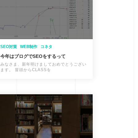
SEO対策
WEB制作
コネタ
今年はブログでSEOをするって
みなさま、新年明けましておめでとうござい
ます。 冒頭からCLASSを