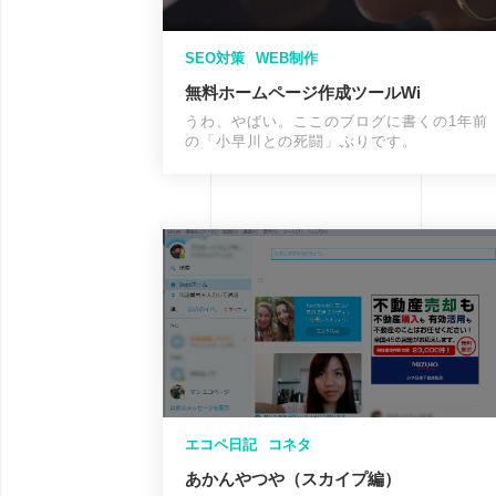
SEO対策
WEB制作
無料ホームページ作成ツールWi
うわ、やばい。ここのブログに書くの1年前
の「小早川との死闘」ぶりです。
エコペ日記
コネタ
あかんやつや（スカイプ編）