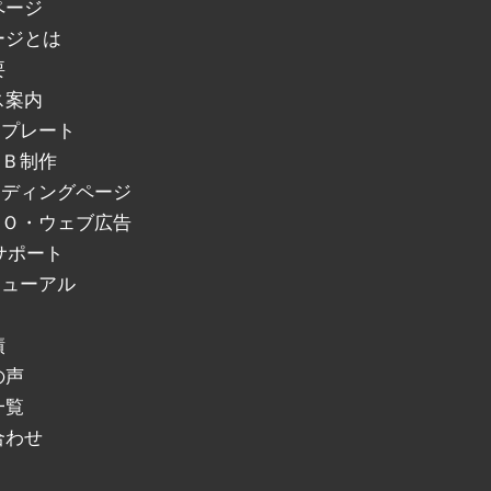
ページ
ージとは
要
ス案内
ンプレート
ＥＢ制作
ンディングページ
ＥＯ・ウェブ広告
サポート
ニューアル
績
の声
一覧
合わせ