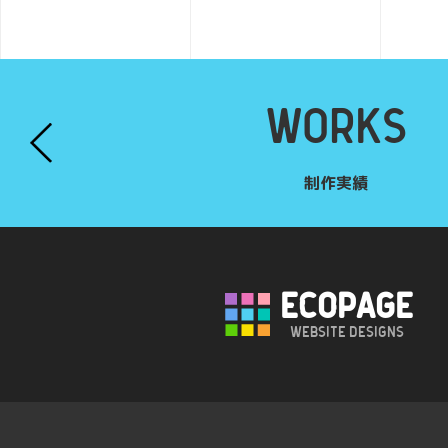
WORKS
制作実績
ECOPAGE
Website Designs