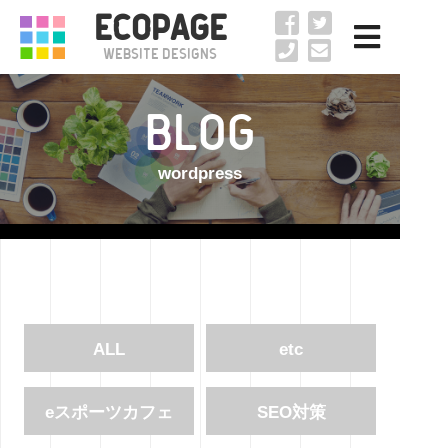
ECOPAGE
Website Designs
BLOG
wordpress
ALL
etc
eスポーツカフェ
SEO対策