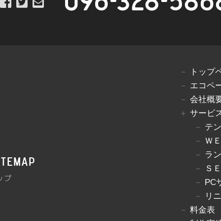
096-328-586
トップ
エコペ
会社概
サービ
テ
Ｗ
ラ
itemap
Ｓ
ップ
PC
リ
料金表