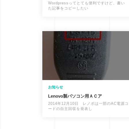
Wordpressってとても便利ですけど、書い
た記事をコピーしたい
お知らせ
Lenovo製パソコン用ＡＣア
2014年12月10日 レノボは一部のAC電源コ
ードの自主回収を発表し