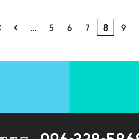
...
5
6
7
8
9