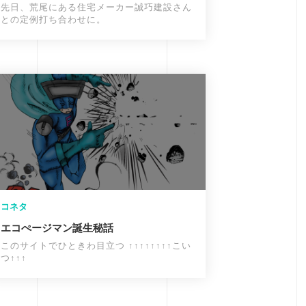
先日、荒尾にある住宅メーカー誠巧建設さん
との定例打ち合わせに。
コネタ
エコぺージマン誕生秘話
このサイトでひときわ目立つ ↑↑↑↑↑↑↑↑こい
つ↑↑↑