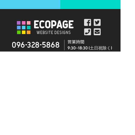
ECOPAGE
Website Designs
営業時間
096-328-5868
9:30~18:30 (土日祝除く)
トップページ
エコページとは
会社概要
サービス案内
テンプレート
ＷＥＢ制作
ecopage sitemap
ランディングページ
ＳＥＯ・ウェブ広告
サイトマップ